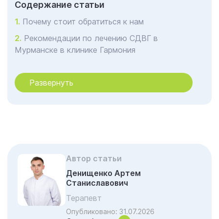
Cодержание статьи
Почему стоит обратиться к нам
Рекомендации по лечению СДВГ в
Мурманске в клинике Гармония
СДВГ у взрослых
Развернуть
Лечение в Мурманске в клинике Гармония
Нейробиология СДВГ: что происходит в
мозге
Почему диагностика – это первый шаг к
успеху
Как адаптировать среду дома и в школе
Автор статьи
Чек-лист: «Когда стоит пройти
Денищенко Артем
Станиславович
диагностику?»
Терапевт
Отзывы об услуге «Лечение
Опубликовано:
31.07.2026
гиперактивности»