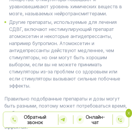
уравновешивают уровень химических веществ в
мозге, называемых нейротрансмиттерами.
Другие препараты, используемые для лечения
СДВГ, включают нестимулирующий препарат
атомоксетин и некоторые антидепрессанты,
например бупропион. Атомоксетин и
антидепрессанты действуют медленнее, чем
стимуляторы, но они могут быть хорошим
выбором, если вы не можете принимать
стимуляторы из-за проблем со здоровьем или
если стимуляторы вызывают сильные побочные
эффекты.
Правильно подобранные препараты и дозы могут
быть разными, поэтому может потребоваться время,
чтобы определить, что подходит именно вам.
Обратный
Онлайн-
Расскажите своему врачу о любых побочных
звонок
чат
эффектах.