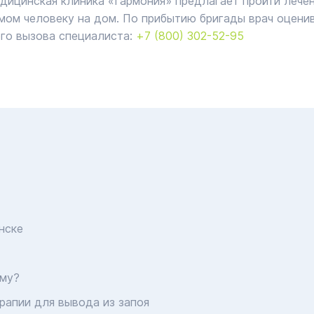
ицинская клиника «Гармония» предлагает пройти лече
мом человеку на дом. По прибытию бригады врач оценив
го вызова специалиста:
+7 (800) 302-52-95
нске
ому?
рапии для вывода из запоя