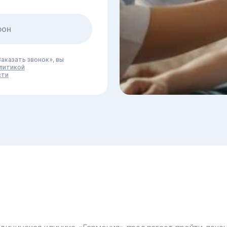
аказать звонок», вы
литикой
сти