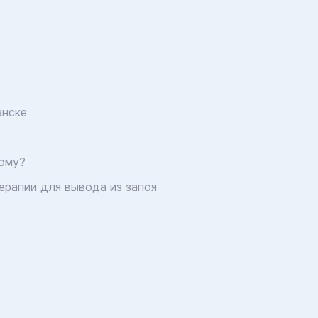
анске
дому?
ерапии для вывода из запоя