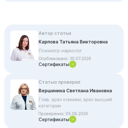
дом?
Этапы помощи нарколога на дому
Что привозит с собой врач клиники
«Гармония»
Автор статьи
Алгоритм работы врача на выезде
Карпова Татьяна Викторовна
Когда вызывать нарколога на дом нужно
Психиатр-нарколог
прямо сейчас
Опубликовано:
30.07.2026
Сертификаты
Юридическая чистота и этика выездной
службы
Что происходит после отъезда врача?
Статью проверил
Вершинина Светлана Ивановна
Вызов частного нарколога vs
Государственная скорая
Глав. врач клиники, врач высшей
категории
Нарколог на дом — формат помощи без
Проверенно:
05.08.2026
перегрузки
Сертификаты
Дополнительные аспекты помощи