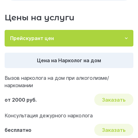
Заключение
Цены на услуги
Отзывы об услуге «Нарколог на дом»
Акции и скидки на лечение
Прейскурант цен
Важные вопросы и ответы по наркологии
Цена на Нарколог на дом
Вызов нарколога на дом при алкоголизме/
наркомании
от 2000 руб.
Заказать
Консультация дежурного нарколога
бесплатно
Заказать