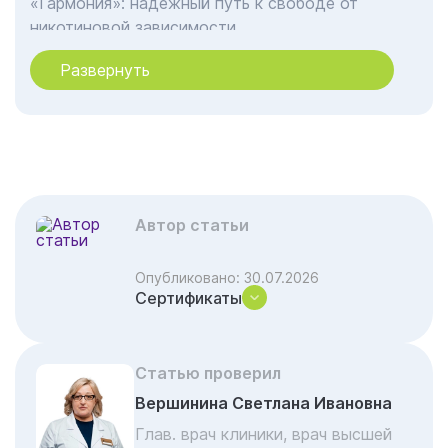
«Гармония»: надежный путь к свободе от
никотиновой зависимости
Почему именно кодирование? Как это
Развернуть
работает?
Основные методы кодирования от курения,
которые мы применяем
3. Лазерное кодирование от курения
Клиника кодирования от курения
Автор статьи
«Гармония»: почему выбирают нас?
Стоимость кодирование от курения: цена
Опубликовано:
30.07.2026
свободы
Сертификаты
Отзывы об услуге «Кодирование»
Акции и скидки на лечение
Статью проверил
Важные вопросы и ответы по наркологии
Вершинина Светлана Ивановна
Глав. врач клиники, врач высшей