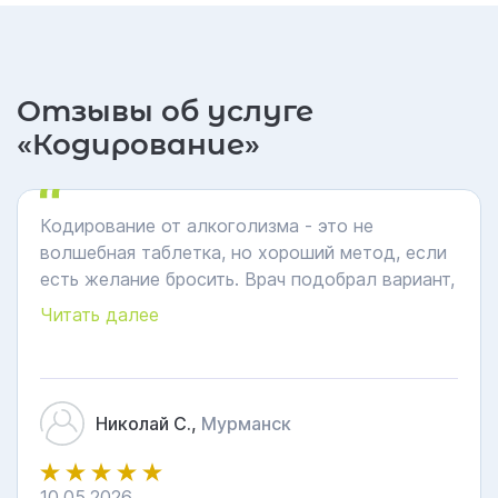
Отзывы об услуге
«Кодирование»
Кодирование от алкоголизма - это не
волшебная таблетка, но хороший метод, если
есть желание бросить. Врач подобрал вариант,
все рассказал, как работает. Кодировался год
Читать далее
назад – пока не пью. Главное, что я могу сам
контролировать себя. Если желание возникает,
я могу его остановить. Хорошая клиника,
работают профессионалы
Николай С.,
Мурманск
10.05.2026