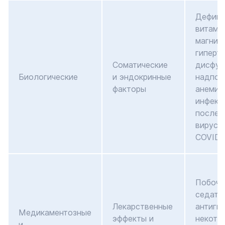
Дефици
витами
магния;
гиперти
Соматические
дисфун
Биологические
и эндокринные
надпоч
факторы
анемия
инфекц
послед
вирусов
COVID)
Побочк
седати
Лекарственные
антиги
Медикаментозные
эффекты и
некото
и