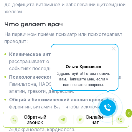
до дефицита витаминов и заболеваний щитовидной
железы.
Что делает врач
На первичном приёме психиатр или психотерапевт
проводит:
Клиническое интервью
– подробно
расспрашивает о сне, питании, стрессах,
Ольга Кравченко
событиях последних месяцев.
Здравствуйте! Готова помочь
Психологическое тестирование
– шкалы Бека,
вам. Напишите мне, если у
Гамильтона, HADS помогают оценить уровень
вас появятся вопросы.
апатии, тревоги, депрессии.
Общий и биохимический анализ крови
, ТТГ,
ферритин, витамин B₁₂ – чтобы исключить
соматические причины.
Обратный
Онлайн-
При необходимости
звонок
– консультации невролога,
чат
эндокринолога, кардиолога.