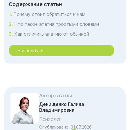
Cодержание статьи
Почему стоит обратиться к нам
Что такое апатия простыми словами
Как отличить апатию от обычной
усталости или лени
Развернуть
Основные причины апатии
Формы и проявления апатии
Как проявляется апатия у разных людей
Первые тревожные признаки: как это
выглядит «в жизни»
Автор статьи
Диагностика апатии: как понять, что
происходит на самом деле
Денищенко Галина
Владимировна
Апатия и депрессия: в чём разница
Психолог
Современные подходы к лечению апатии
Опубликовано:
31.07.2026