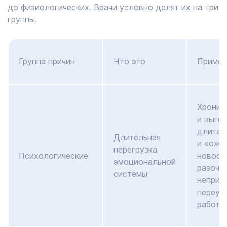
до физиологических. Врачи условно делят их на три
группы.
Группа причин
Что это
Пример
Хронич
и выгор
длител
Длительная
и «ожи
перегрузка
Психологические
новосте
эмоциональной
разоча
системы
неприн
переут
работе