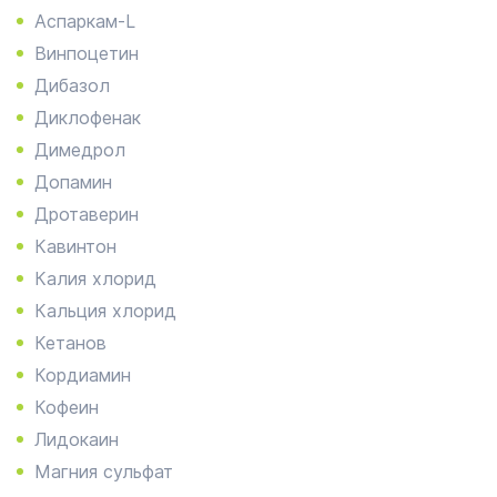
Аспаркам-L
Винпоцетин
Дибазол
Диклофенак
Димедрол
Допамин
Дротаверин
Кавинтон
Калия хлорид
Кальция хлорид
Кетанов
Кордиамин
Кофеин
Лидокаин
Магния сульфат