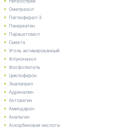
Нитроспрей
Омепразол
Паглюферал-3
Панкреатин
Парацетомол
Смекта
Уголь активированный
Флуконазол
Фосфолюгель
Циклоферон
Эналаприл
Адреналин
Актовегин
Амиодарон
Анальгин
Аскорбиновая кислота