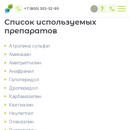
+7 (800) 302-52-95
Список используемых
препаратов
Атропина сульфат
Аминазин
Амитриптилин
Анафранил
Галоперидол
Дроперидол
Карбамазепин
Кветиалин
Неулептил
Оланзалин