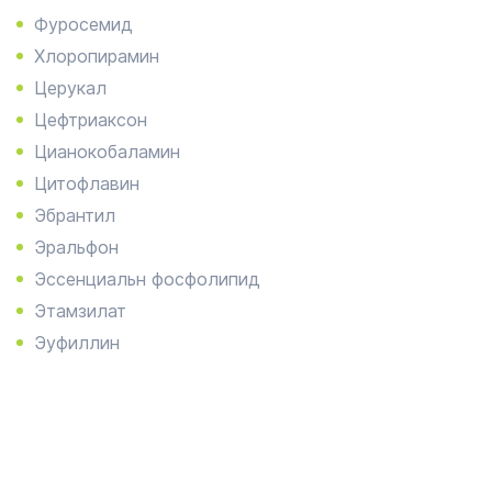
Фуросемид
Хлоропирамин
Церукал
Цефтриаксон
Цианокобаламин
Цитофлавин
Эбрантил
Эральфон
Эссенциальн фосфолипид
Этамзилат
Эуфиллин