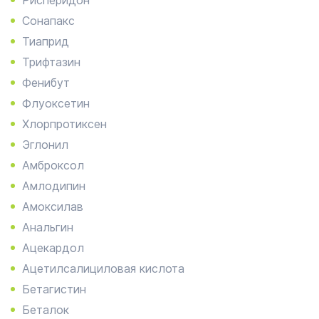
Рисперидон
Сонапакс
Тиаприд
Трифтазин
Фенибут
Флуоксетин
Хлорпротиксен
Эглонил
Амброксол
Амлодипин
Амоксилав
Анальгин
Ацекардол
Ацетилсалициловая кислота
Бетагистин
Беталок