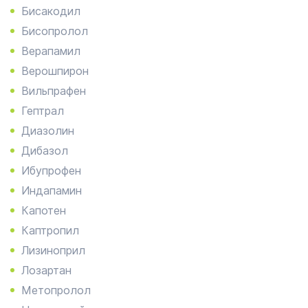
Бисакодил
Бисопролол
Верапамил
Верошпирон
Вильпрафен
Гептрал
Диазолин
Дибазол
Ибупрофен
Индапамин
Капотен
Каптропил
Лизиноприл
Лозартан
Метопролол