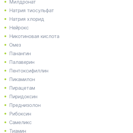
Милдронат
Натрия тиосульфат
Натрия хлорид
Нейрокс
Никотиновая кислота
Омез
Панангин
Палаверин
Пентоксифиллин
Пикамилон
Пирацетам
Пиридоксин
Преднизолон
Рибоксин
Самеликс
Тиамин